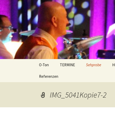
Tanzband Mainz Live Musik Ba
Zum
Inhalt
springen
O-Ton We
O-Ton
TERMINE
Sehprobe
H
Referenzen
IMG_5041Kopie7-2