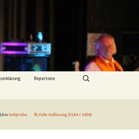
Suchen
zerklärung
Repertoire
nach:
16
in
Sehprobe
Volle Auflösung (5184 × 3456)