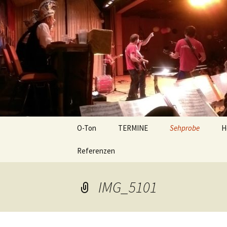
Tanzband Mainz Live Musik Ba
Zum
Inhalt
springen
O-Ton We
O-Ton
TERMINE
Sehprobe
H
Referenzen
IMG_5101