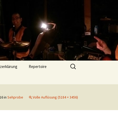
Suchen
zerklärung
Repertoire
nach:
16
in
Sehprobe
Volle Auflösung (5184 × 3456)