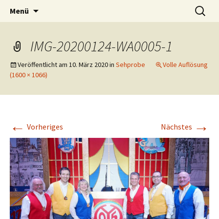
Tanzband Mainz Live Musik Band
Zum
Suchen
O-Ton Weisenau
Menü
Inhalt
nach:
Unterhaltung Tanzmusik
springen
IMG-20200124-WA0005-1
Veröffentlicht am
10. März 2020
in
Sehprobe
Volle Auflösung
(1600 × 1066)
←
→
Vorheriges
Nächstes