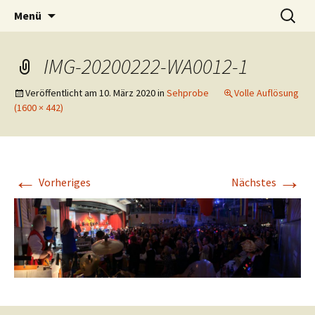
Tanzband Mainz Live Musik Band
Zum
Suchen
O-Ton Weisenau
Menü
Inhalt
nach:
Unterhaltung Tanzmusik
springen
IMG-20200222-WA0012-1
Veröffentlicht am
10. März 2020
in
Sehprobe
Volle Auflösung
(1600 × 442)
←
→
Vorheriges
Nächstes