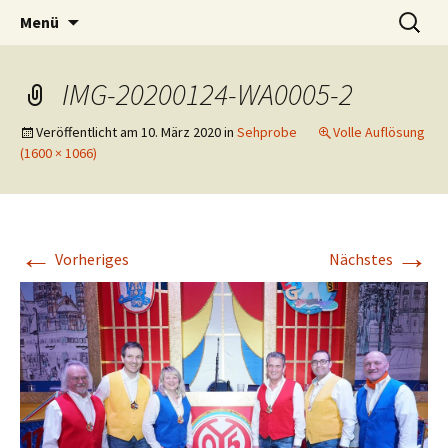
Tanzband Mainz Live Musik Band
Zum
Suchen
O-Ton Weisenau
Menü
Inhalt
nach:
Unterhaltung Tanzmusik
springen
IMG-20200124-WA0005-2
Veröffentlicht am
10. März 2020
in
Sehprobe
Volle Auflösung
(1600 × 1066)
←
→
Vorheriges
Nächstes